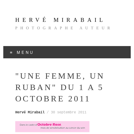
HERVÉ MIRABAIL
PHOTOGRAPHE AUTEUR
MENU
Aller
au
"UNE FEMME, UN
contenu
RUBAN" DU 1 A 5
OCTOBRE 2011
Hervé Mirabail
/
30 septembre 2011