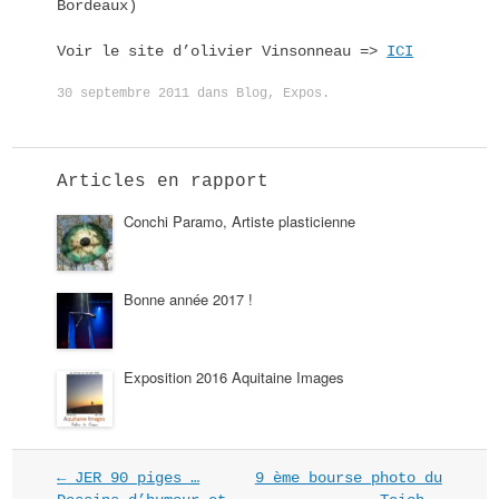
Bordeaux)
Voir le site d’olivier Vinsonneau =>
ICI
30 septembre 2011
dans
Blog
,
Expos
.
Articles en rapport
Conchi Paramo, Artiste plasticienne
Bonne année 2017 !
Exposition 2016 Aquitaine Images
NAVIGATION
←
JER 90 piges …
9 ème bourse photo du
DANS