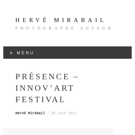
HERVÉ MIRABAIL
PHOTOGRAPHE AUTEUR
MENU
Aller
au
PRÉSENCE –
contenu
INNOV’ART
FESTIVAL
Hervé Mirabail
/
25 juin 2011