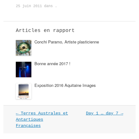
25 juin 2011
dans .
Articles en rapport
Conchi Paramo, Artiste plasticienne
Bonne année 2017 !
Exposition 2016 Aquitaine Images
NAVIGATION
←
Terres Australes et
Day 1 … day 7
→
DANS
Antartiques
LES
Françaises
ARTICLES