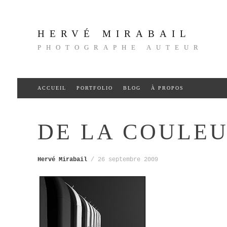
HERVÉ MIRABAIL
PHOTOGRAPHE AUTEUR
Aller
ACCUEIL
PORTFOLIO
BLOG
À PROPOS
au
contenu
DE LA COULEU
Hervé Mirabail
/
26 septembre 2009