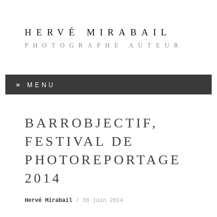
HERVÉ MIRABAIL
PHOTOGRAPHE AUTEUR
MENU
Aller
au
BARROBJECTIF,
contenu
FESTIVAL DE
PHOTOREPORTAGE
2014
Hervé Mirabail
/
30 juin 2014