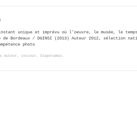
S
instant unique et imprévu où l’oeuvre, le musée, le tem
e de Bordeaux / DGINSI (2013) Auteur 2012, sélection nat
ompétence photo
ns
Auteur
,
couleur
,
Diaporamas
.