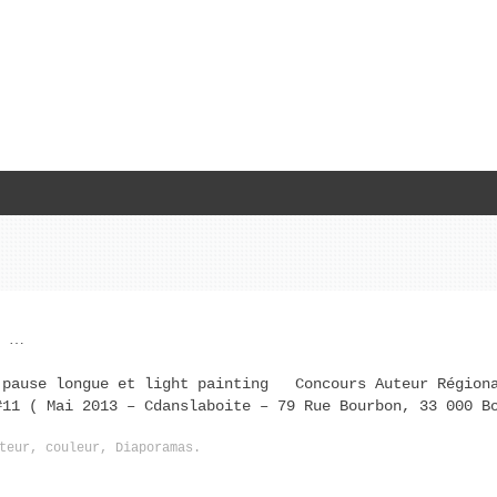
 …
 pause longue et light painting Concours Auteur Régiona
#11 ( Mai 2013 – Cdanslaboite – 79 Rue Bourbon, 33 000 B
teur
,
couleur
,
Diaporamas
.