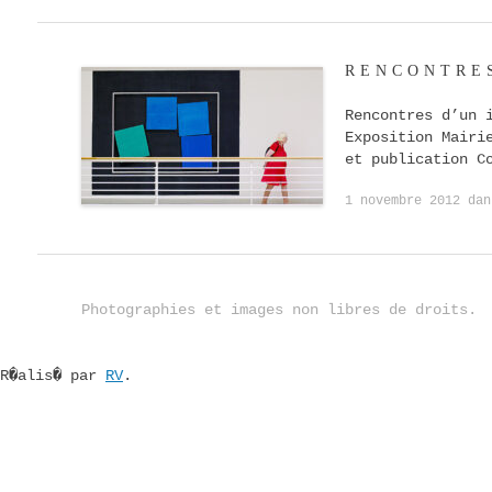
RENCONTRE
Rencontres d’un 
Exposition Mairi
et publication C
1 novembre 2012
da
Photographies et images non libres de droits.
R�alis� par
RV
.