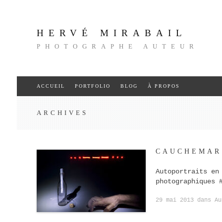
HERVÉ MIRABAIL
PHOTOGRAPHE AUTEUR
Aller
ACCUEIL
PORTFOLIO
BLOG
À PROPOS
au
contenu
ARCHIVES
CAUCHEMAR
Autoportraits en
photographiques 
29 mai 2013
dans
Au